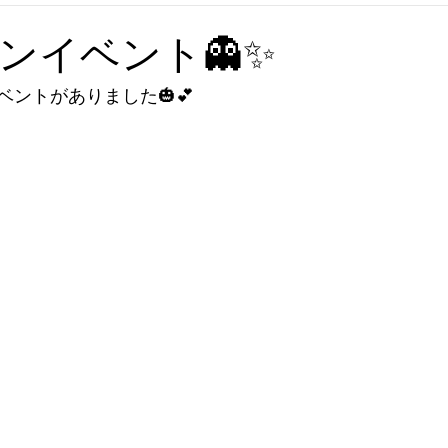
ンイベント👻✨
ントがありました🎃💕
