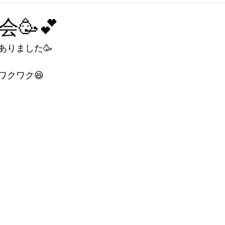
🥳💕
りました🥳

ワクワク😆