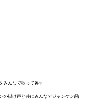
みんなで歌って🎤✨

ンの掛け声と共にみんなでジャンケン🤗